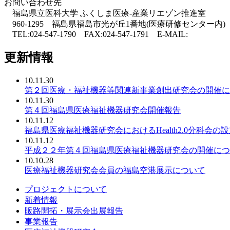
お問い合わせ先
福島県立医科大学 ふくしま医療-産業リエゾン推進室
960-1295 福島県福島市光が丘1番地(医療研修センター内)
TEL:024-547-1790 FAX:024-547-1791 E-MAIL:
更新情報
10.11.30
第２回医療・福祉機器等関連新事業創出研究会の開催に
10.11.30
第４回福島県医療福祉機器研究会開催報告
10.11.12
福島県医療福祉機器研究会におけるHealth2.0分科会の
10.11.12
平成２２年第４回福島県医療福祉機器研究会の開催につ
10.10.28
医療福祉機器研究会会員の福島空港展示について
プロジェクトについて
新着情報
販路開拓・展示会出展報告
事業報告