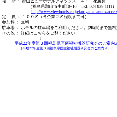
場 所 ： 郡山ビューホテルアネックス ４Ｆ 花勝見
（福島県郡山市中町10−10 TEL:024-939-1111）
http://www.viewhotels.co.jp/koriyama_annex/acces
定 員 ： １００名（各企業２名程度まで可）
参加料 ： 無料
駐車場 ： ホテルの駐車場をご利用ください。(2時間まで無料
その他 ： 詳細はこちらをご覧ください
↓
平成22年度第３回福島県医療福祉機器研究会のご案内.d
（
平成22年度第３回福島県医療福祉機器研究会のご案内.docx
）