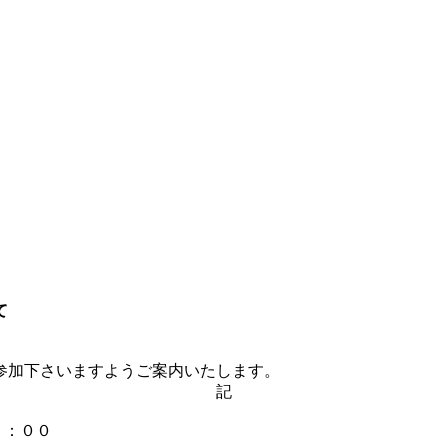
て
参加下さいますようご案内いたします。
記
５：００