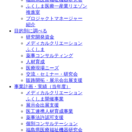
ふくしま医療一産業リエゾン
推進室
プロジャクトマネージャー
紹介
目的別に調べる
研究開発資金
メディカルクリエーション
ふくしま
薬事コンサルティング
人材育成
医療現場ニーズ
交流・セミナー・研究会
販路開拓・展示会出展支援
事業計画・実績（当年度）
メディカルクリエーション
ふくしま開催事業
展示会出展支援
医工連携人材育成事業
薬事法許認可支援
個別コンサルテーション
福島県医療福祉機器研究会